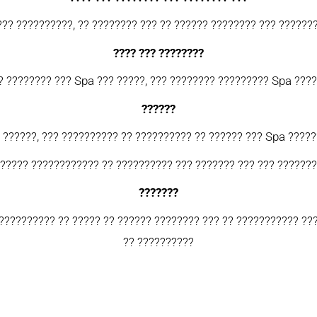
??? ??????????, ?? ???????? ??? ?? ?????? ???????? ??? ??????
???? ??? ????????
? ???????? ??? Spa ??? ?????, ??? ???????? ????????? Spa ????
??????
 ??????, ??? ?????????? ?? ?????????? ?? ?????? ??? Spa ?????
 ????? ???????????? ?? ?????????? ??? ??????? ??? ??? ???????
???????
??????????? ?? ????? ?? ?????? ???????? ??? ?? ??????????? ???
?? ??????????