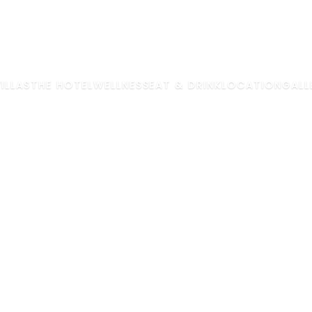
ILLAS
THE HOTEL
WELLNESS
EAT & DRINK
LOCATION
GALL