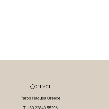
Contact
Paros Naousa Greece
T. +30 22840 55296