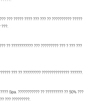
??? ??? ????? ???? ??? ??? ?? ?????????? ?????
 ???.
?? ?? ??????????? ??? ????????? ??? ? ??? ???
?????? ??? ?? ????????? ?????????????? ??????.
????? Spa. ??????????? ?? ????????? ?? 50% ???
?? ??? ?????????.