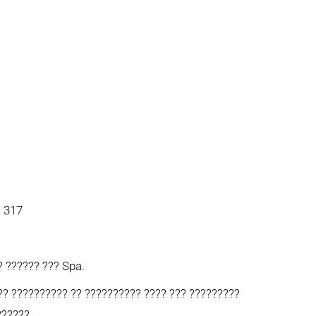
? 317
? ?????? ??? Spa.
?? ?????????? ?? ?????????? ???? ??? ?????????
??????.