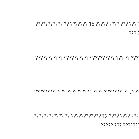
??????????? ?? ??????? 15 ????? ???? ??? ??? 
??? 
???????????? ?????????? ????????? ??? ?? ???
????????? ??? ????????? ????? ?????????? , ??
???????????? ?? ???????????? 12 ???? ???? ???
????? ??? ??????