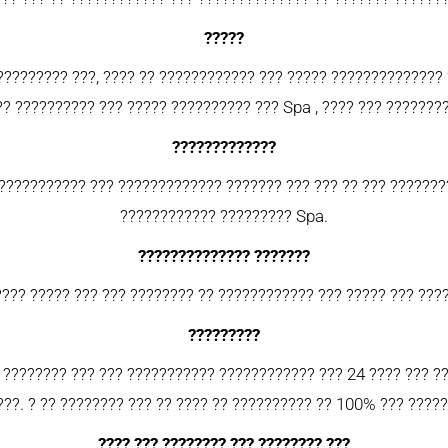
?????
????????? ???, ???? ?? ???????????? ??? ????? ?????????????? 
?? ?????????? ??? ????? ?????????? ??? Spa , ???? ??? ????????
?????????????
??????????? ??? ????????????? ??????? ??? ??? ?? ??? ????????
???????????? ????????? Spa.
?????????????? ???????
???? ????? ??? ??? ???????? ?? ???????????? ??? ????? ??? ???
?????????
 ???????? ??? ??? ??????????? ???????????? ??? 24 ???? ??? ?
???. ? ?? ???????? ??? ?? ???? ?? ?????????? ?? 100% ??? ?????
???? ??? ???????? ??? ???????? ???