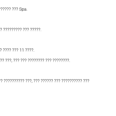
?????? ??? Spa.
? ????????? ??? ?????.
? ???? ??? 11 ????.
?? ???, ??? ??? ???????? ??? ????????.
? ?????????? ???, ??? ?????? ??? ?????????? ???