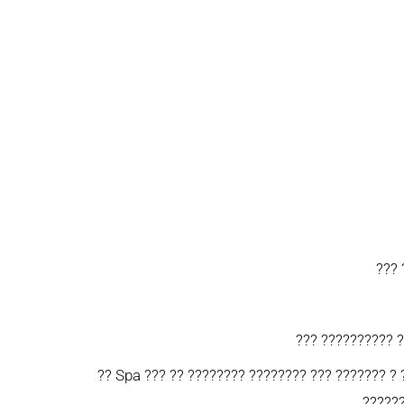
??? 
??? ?????????? ?
?? Spa ??? ?? ???????? ???????? ??? ??????? ?
??????