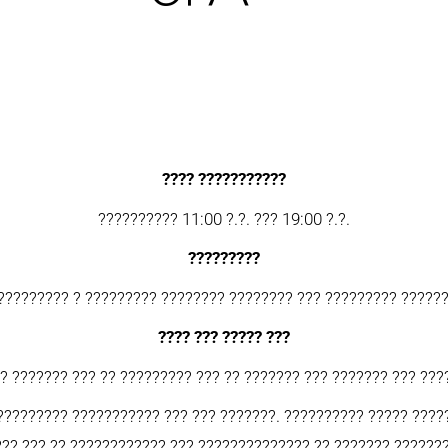
???? ???????????
?????????? 11:00 ?.?. ??? 19:00 ?.?.
?????????
????????? ? ????????? ???????? ???????? ??? ????????? ?????
???? ??? ????? ???
? ??????? ??? ?? ????????? ??? ?? ??????? ??? ??????? ??? ???
 ????????? ??????????? ??? ??? ???????. ?????????? ????? ????
?? ??? ?? ???????????? ??? ?????????????? ?? ??????? ??????