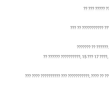
?? ??? ????? ?
??? ?? ??????????? ??
??????? ?? ??????.
?? ?????? ??????????, 15 ??? 17 ????,
??? ???? ?????????? ??? ???????????, ???? ?? ?